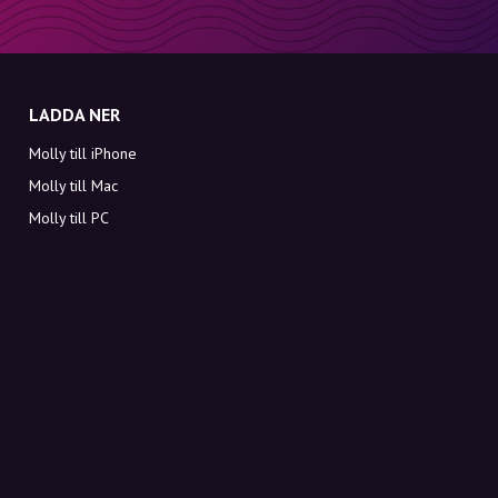
LADDA NER
Molly till iPhone
Molly till Mac
Molly till PC
OM MOLLY
Kontakt
Möt Molly och Co.
FAQ
Få rabattkoder direkt i inkorgen
Registrera