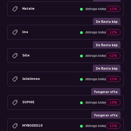
Natalie
dateago.today
12%
De flesta köp
liva
dateago.today
12%
De flesta köp
Sille
dateago.today
12%
De flesta köp
Julielinnea
dateago.today
12%
Fungerar ofta
SOPHIE
dateago.today
13%
Fungerar ofta
MYBODEE10
dateago.today
12%