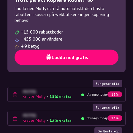
Ladda ned Molly och få automatiskt den bästa
rabatten i kassan på webbutiker - ingen kopiering
behövs!
+15 000 rabattkoder
+455 000 användare
4.9 betyg
Ladda ned gratis
Fungerar ofta
4G23SQ
dateago.today
13%
Kräver Molly
•
13% ekstra
Fungerar ofta
4G23SQ
dateago.today
13%
Kräver Molly
•
13% ekstra
De flesta köp