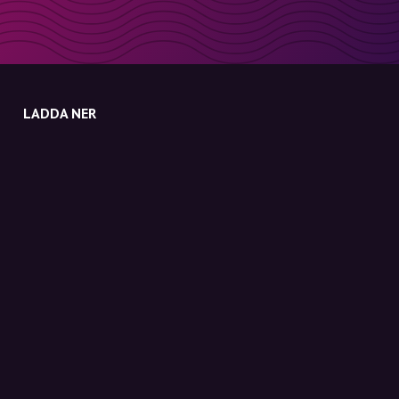
LADDA NER
Molly till iPhone
Molly till Mac
Molly till PC
OM MOLLY
Kontakt
Möt Molly och Co.
FAQ
Få rabattkoder direkt i inkorgen