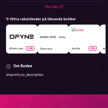
Visa fler (7)
✨ Hitta rabattkoder på liknande butiker
dfyne.com
Jentle
14%
10%
Exercere
Myp
Om Bodee
shop.info.no_description