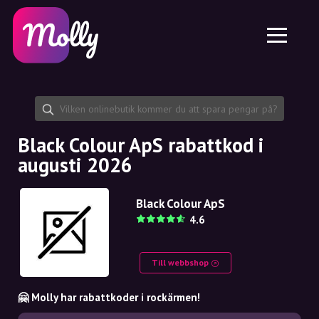
Plattform
Hudvård
Dela rabattkod
Funktioner
Hårvård
Jobb
Molly till iPhone och iPad
SE
Kontakt
Molly till Chrome
DK
Om oss
Molly till Android
EN
Samarbete
SE
Black Colour ApS rabattkod i
augusti 2026
NO
DE
Black Colour ApS
4.6
NL
Till webbshop
🤗 Molly har rabattkoder i rockärmen!