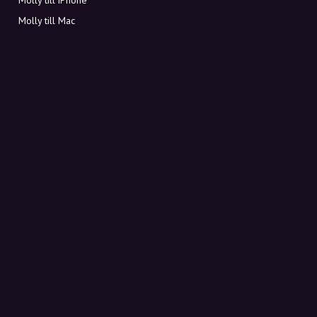
Molly till Mac
Molly till PC
OM MOLLY
Kontakt
Möt Molly och Co.
FAQ
Få rabattkoder direkt i inkorgen
Registrera