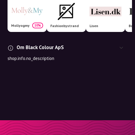
Mollyogmy
10%
Fashionbystrand
Lisen
Boo
Om Black Colour ApS
shop.info.no_description