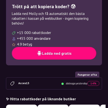
Trött på att kopiera koder? 😰
Ladda ned Molly och få automatiskt den bästa
rabatten i kassan på webbutiker - ingen kopiering
behövs!
+15 000 rabattkoder
+455 000 användare
4.9 betyg
Ladda ned gratis
Fungerar ofta
Acces15
dateago.yesterday
14%
✨ Hitta rabattkoder på liknande butiker