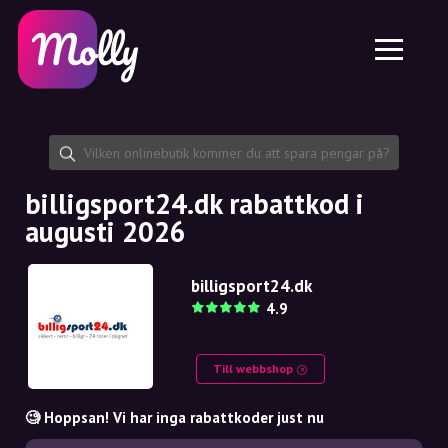
Plattform
Hudvård
Dela rabattkod
Funktioner
Hårvård
Jobb
Molly till iPhone och iPad
SE
Kontakt
Molly till Chrome
DK
Om oss
Molly till Android
EN
Samarbete
SE
billigsport24.dk rabattkod i
augusti 2026
NO
DE
billigsport24.dk
4.9
NL
Till webbshop
🧐 Hoppsan! Vi har inga rabattkoder just nu