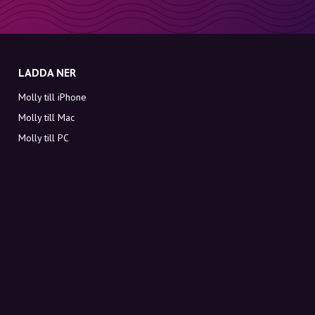
LADDA NER
Molly till iPhone
Molly till Mac
Molly till PC
OM MOLLY
Kontakt
Möt Molly och Co.
FAQ
Få rabattkoder direkt i inkorgen
Registrera