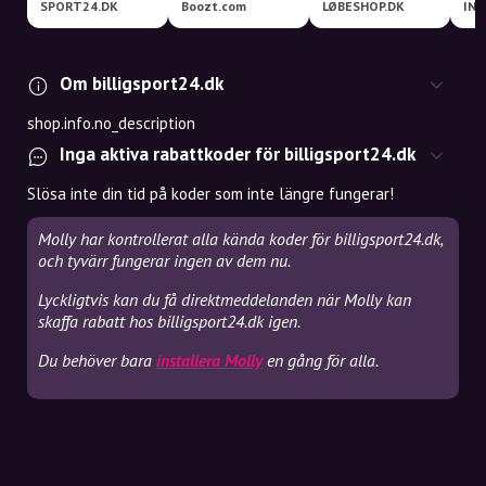
SPORT24.DK
Boozt.com
LØBESHOP.DK
INT
Om billigsport24.dk
shop.info.no_description
Inga aktiva rabattkoder för billigsport24.dk
Slösa inte din tid på koder som inte längre fungerar!
Molly har kontrollerat alla kända koder för billigsport24.dk,
och tyvärr fungerar ingen av dem nu.
Lyckligtvis kan du få direktmeddelanden när Molly kan
skaffa rabatt hos billigsport24.dk igen.
Du behöver bara
installera Molly
en gång för alla.