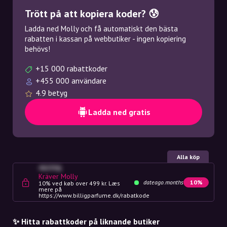
Trött på att kopiera koder? 😰
Ladda ned Molly och få automatiskt den bästa
rabatten i kassan på webbutiker - ingen kopiering
behövs!
+15 000 rabattkoder
+455 000 användare
4.9 betyg
Ladda ned gratis
Alla köp
4G23SQ
Kräver Molly
dateago.months
10%
10% ved køb over 499 kr. Læs
mere på
https://www.billigparfume.dk/rabatkode
✨ Hitta rabattkoder på liknande butiker