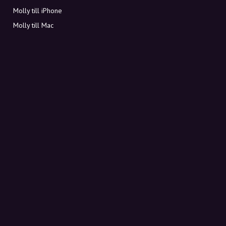
Molly till iPhone
Molly till Mac
Molly till PC
OM MOLLY
Kontakt
Möt Molly och Co.
FAQ
Få rabattkoder direkt i inkorgen
Registrera