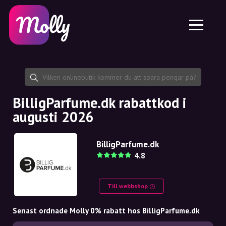
Plattform
Hudvård
Dela rabattkod
Funktioner
Hårvård
Jobb
Molly till iPhone och iPad
SE
Kontakt
Molly till Chrome
DK
Om oss
Molly till Android
EN
Samarbete
SE
BilligParfume.dk rabattkod i
augusti 2026
NO
DE
BilligParfume.dk
4.8
NL
Till webbshop
Senast ordnade Molly 0% rabatt hos BilligParfume.dk