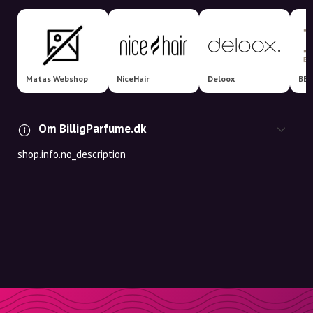
Matas Webshop
NiceHair
Deloox
BEA
Om BilligParfume.dk
shop.info.no_description