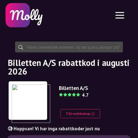
Plattform
Hudvård
Dela rabattkod
Funktioner
Hårvård
Jobb
Molly till iPhone och iPad
SE
Kontakt
Molly till Chrome
DK
Om oss
Molly till Android
EN
Samarbete
SE
Billetten A/S rabattkod i augusti
2026
NO
DE
Billetten A/S
4.7
NL
Till webbshop
🧐 Hoppsan! Vi har inga rabattkoder just nu