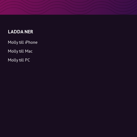
LADDA NER
Molly till iPhone
Molly till Mac
Molly till PC
OM MOLLY
Kontakt
Möt Molly och Co.
FAQ
Få rabattkoder direkt i inkorgen
Registrera