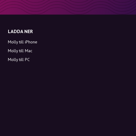
LADDA NER
Molly till iPhone
Molly till Mac
Molly till PC
OM MOLLY
Kontakt
Möt Molly och Co.
FAQ
Få rabattkoder direkt i inkorgen
Registrera