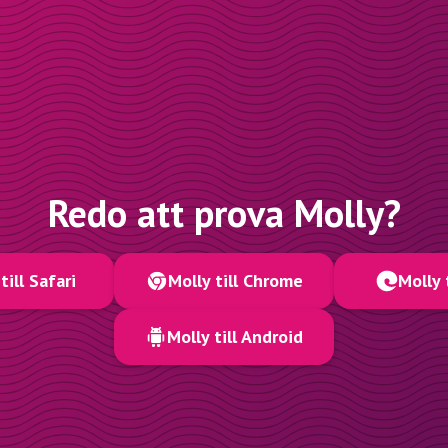
Redo att prova Molly?
till Safari
Molly till Chrome
Molly 
Molly till Android