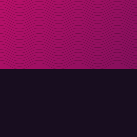
LADDA NER
OM MOLLY
Molly till iPhone
Kontakt
Molly till Mac
Möt Molly och Co.
Molly till PC
FAQ