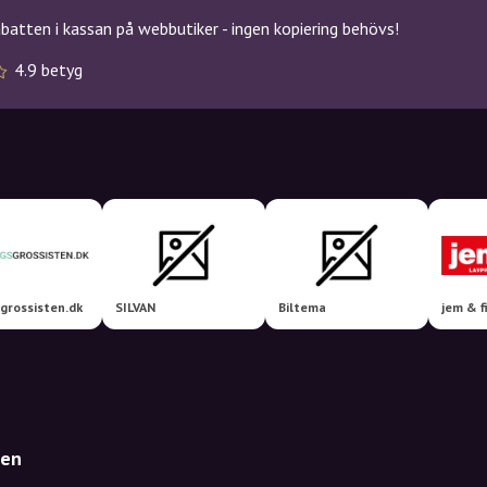
atten i kassan på webbutiker - ingen kopiering behövs!
4.9 betyg
grossisten.dk
SILVAN
Biltema
jem & f
den