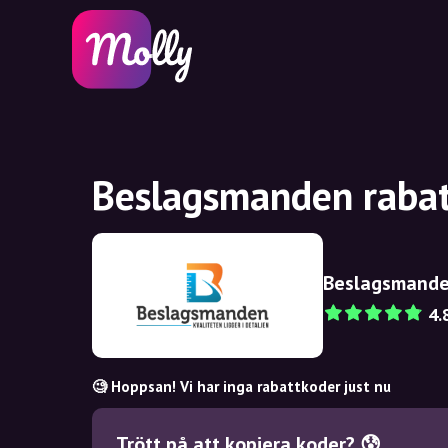
Beslagsmanden rabat
Beslagsmand
4.
🧐 Hoppsan! Vi har inga rabattkoder just nu
Trött på att kopiera koder? 😰