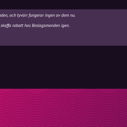
nden, och tyvärr fungerar ingen av dem nu.
 skaffa rabatt hos Beslagsmanden igen.