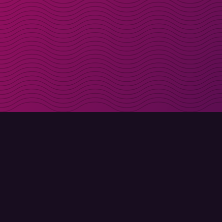
Få rabattkoder direk