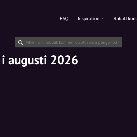
FAQ
Inspiration
Rabattkod
Alla produkter
Rabattko
Makeup
Dela rab
 i augusti 2026
Hudvård
Hårvård