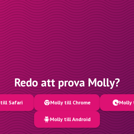
Redo att prova Molly?
till Safari
Molly till Chrome
Molly 
Molly till Android