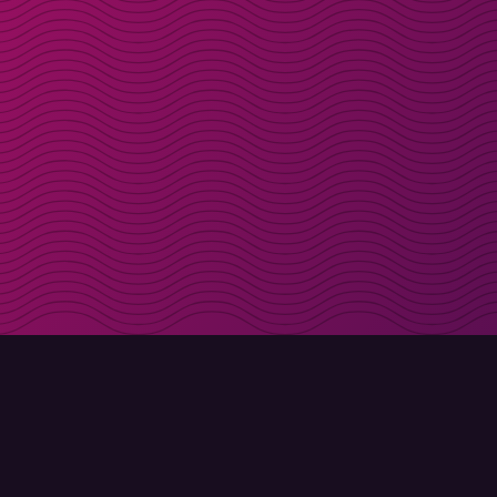
Få rabattkoder direk