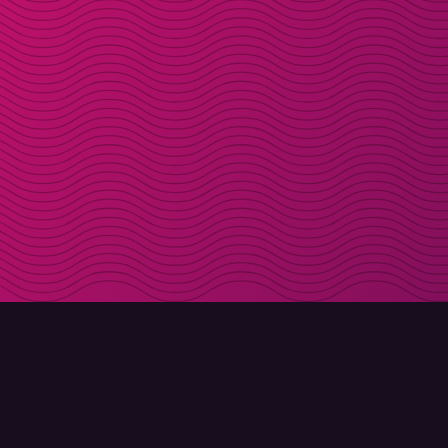
LADDA NER
OM MOLLY
Molly till iPhone
Kontakt
Molly till Mac
Möt Molly och Co.