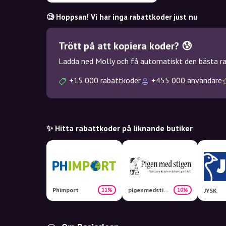
🧐 Hoppsan! Vi har inga rabattkoder just nu
Trött på att kopiera koder? 😰
Ladda ned Molly och få automatiskt den bästa rab
+15 000 rabattkoder
+455 000 användare
✨ Hitta rabattkoder på liknande butiker
Phimport
pigenmedstigen-shop.dk
11%
10%
JYSK