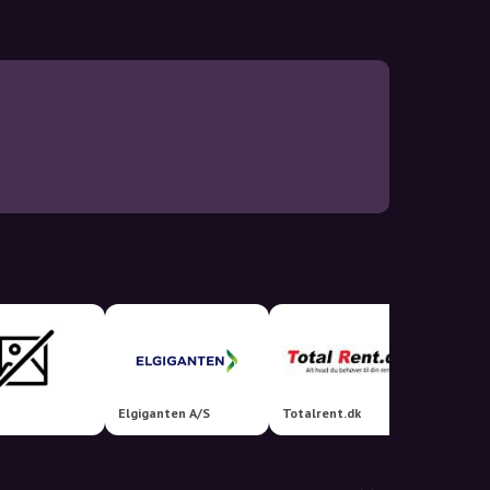
Elgiganten A/S
Totalrent.dk
www.im