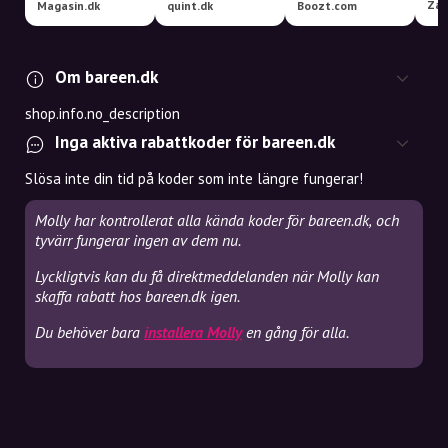
Zal
Magasin.dk
quint.dk
Boozt.com
Om bareen.dk
shop.info.no_description
Inga aktiva rabattkoder för bareen.dk
Slösa inte din tid på koder som inte längre fungerar!
Molly har kontrollerat alla kända koder för bareen.dk, och
tyvärr fungerar ingen av dem nu.
Lyckligtvis kan du få direktmeddelanden när Molly kan
skaffa rabatt hos bareen.dk igen.
Du behöver bara
installera Molly
en gång för alla.