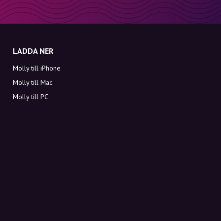
LADDA NER
Molly till iPhone
Molly till Mac
Molly till PC
OM MOLLY
Kontakt
Möt Molly och Co.
FAQ
Få rabattkoder direkt i inkorgen
Registrera