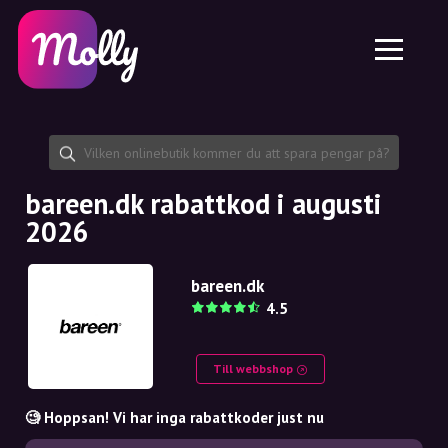
Plattform
Hudvård
Dela rabattkod
Funktioner
Hårvård
Jobb
Molly till iPhone och iPad
SE
Kontakt
Molly till Chrome
DK
Om oss
Molly till Android
EN
Samarbete
SE
bareen.dk rabattkod i augusti
2026
NO
DE
bareen.dk
4.5
NL
Till webbshop
🧐 Hoppsan! Vi har inga rabattkoder just nu