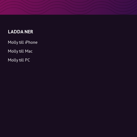
LADDA NER
Molly till iPhone
Molly till Mac
Molly till PC
OM MOLLY
Kontakt
Möt Molly och Co.
FAQ
Få rabattkoder direkt i inkorgen
Registrera