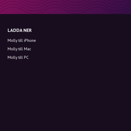
LADDA NER
Molly till iPhone
Molly till Mac
Molly till PC
OM MOLLY
Kontakt
Möt Molly och Co.
FAQ
Få rabattkoder direkt i inkorgen
Registrera