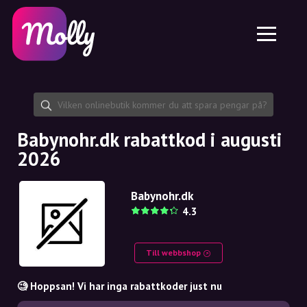
Plattform
Hudvård
Dela rabattkod
Funktioner
Hårvård
Jobb
Molly till iPhone och iPad
SE
Kontakt
Molly till Chrome
DK
Om oss
Molly till Android
EN
Samarbete
SE
Babynohr.dk rabattkod i augusti
2026
NO
DE
Babynohr.dk
4.3
NL
Till webbshop
🧐 Hoppsan! Vi har inga rabattkoder just nu