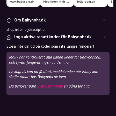
www.babysam.dk
Moonboon Kids & Baby Studio
Jollyroom.dk
Boo
Om Babynohr.dk
shop.info.no_description
Inga aktiva rabattkoder för Babynohr.dk
Slösa inte din tid på koder som inte längre fungerar!
Molly har kontrollerat alla kända koder för Babynohr.dk,
och tyvärr fungerar ingen av dem nu.
Lyckligtvis kan du få direktmeddelanden när Molly kan
skaffa rabatt hos Babynohr.dk igen.
Du behöver bara
installera Molly
en gång för alla.