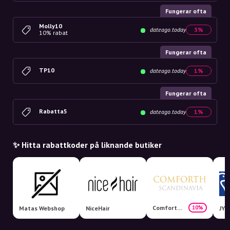
Fungerar ofta
Molly10
dateago.today
3%
10% rabat
Fungerar ofta
TP10
dateago.today
1%
Fungerar ofta
Rabatta5
dateago.today
1%
✨ Hitta rabattkoder på liknande butiker
Comforth Scandinavia
10%
Matas Webshop
NiceHair
JYS