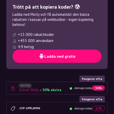
Trött på att kopiera koder? 😰
Ladda ned Molly och få automatiskt den bästa
rabatten i kassan på webbutiker - ingen kopiering
behövs!
+15 000 rabattkoder
+455 000 användare
4.9 betyg
Ladda ned gratis
Fungerar ofta
4G23SQ
dateago.today
50%
Kräver Molly
•
50% ekstra
Fungerar ofta
15P-LPRLJXM6
dateago.today
22%