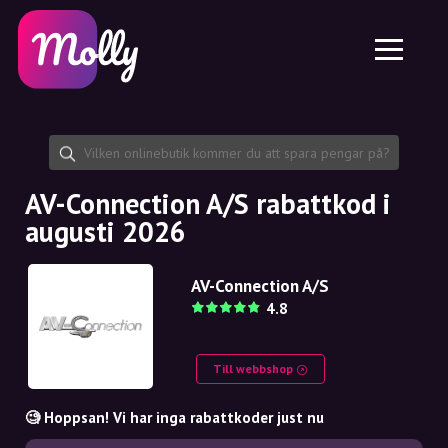
Plattform
Hudvård
Dela rabattkod
Funktioner
Hårvård
Jobb
Molly till iPhone och iPad
SE
Kontakt
Molly till Chrome
DK
Om oss
Molly till Android
EN
Samarbete
SE
AV-Connection A/S rabattkod i
augusti 2026
NO
DE
AV-Connection A/S
4.8
NL
Till webbshop
🧐 Hoppsan! Vi har inga rabattkoder just nu