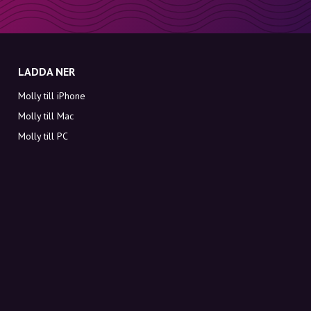
LADDA NER
Molly till iPhone
Molly till Mac
Molly till PC
OM MOLLY
Kontakt
Möt Molly och Co.
FAQ
Få rabattkoder direkt i inkorgen
Registrera