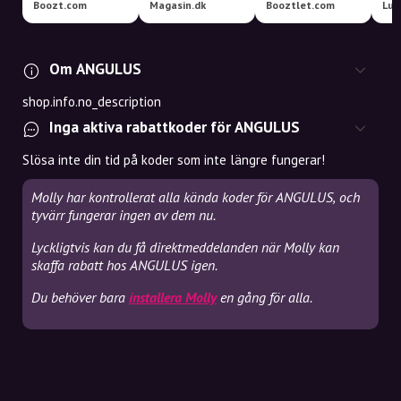
Boozt.com
Magasin.dk
Booztlet.com
Luk
Om ANGULUS
shop.info.no_description
Inga aktiva rabattkoder för ANGULUS
Slösa inte din tid på koder som inte längre fungerar!
Molly har kontrollerat alla kända koder för ANGULUS, och
tyvärr fungerar ingen av dem nu.
Lyckligtvis kan du få direktmeddelanden när Molly kan
skaffa rabatt hos ANGULUS igen.
Du behöver bara
installera Molly
en gång för alla.