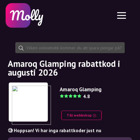
Plattform
Hudvård
Dela rabattkod
Funktioner
Hårvård
Jobb
Molly till iPhone och iPad
SE
Kontakt
Molly till Chrome
DK
Om oss
Molly till Android
EN
Samarbete
SE
Amaroq Glamping rabattkod i
augusti 2026
NO
DE
Amaroq Glamping
4.8
NL
Till webbshop
🧐 Hoppsan! Vi har inga rabattkoder just nu