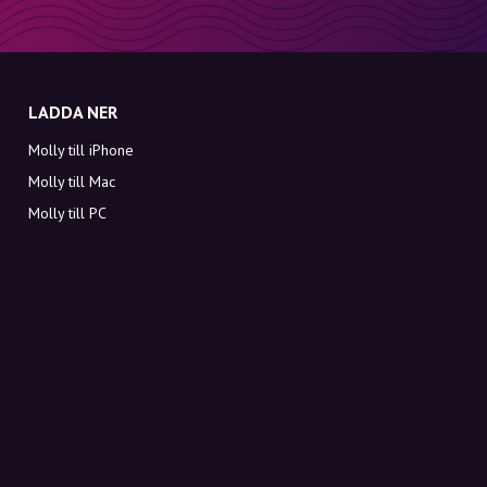
LADDA NER
Molly till iPhone
Molly till Mac
Molly till PC
OM MOLLY
Kontakt
Möt Molly och Co.
FAQ
Få rabattkoder direkt i inkorgen
Registrera