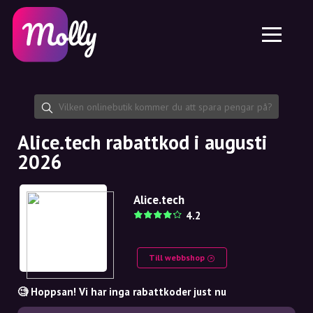
Plattform
Hudvård
Dela rabattkod
Funktioner
Hårvård
Jobb
Molly till iPhone och iPad
SE
Kontakt
Molly till Chrome
DK
Om oss
Molly till Android
EN
Samarbete
SE
Alice.tech rabattkod i augusti
2026
NO
DE
Alice.tech
4.2
NL
Till webbshop
🧐 Hoppsan! Vi har inga rabattkoder just nu