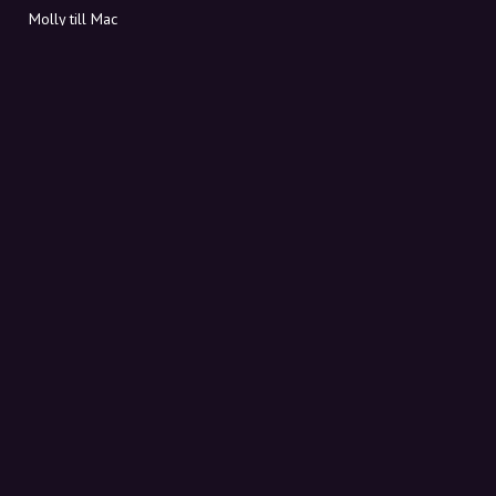
Molly till Mac
Molly till PC
OM MOLLY
Kontakt
Möt Molly och Co.
FAQ
Få rabattkoder direkt i inkorgen
Registrera