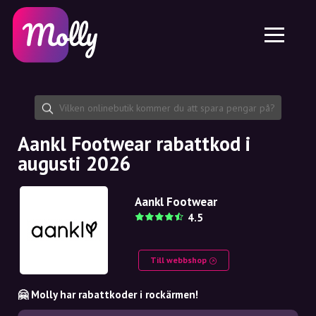
Plattform
Hudvård
Dela rabattkod
Funktioner
Hårvård
Jobb
Molly till iPhone och iPad
SE
Kontakt
Molly till Chrome
DK
Om oss
Molly till Android
EN
Samarbete
SE
Aankl Footwear rabattkod i
augusti 2026
NO
DE
Aankl Footwear
4.5
NL
Till webbshop
🤗 Molly har rabattkoder i rockärmen!