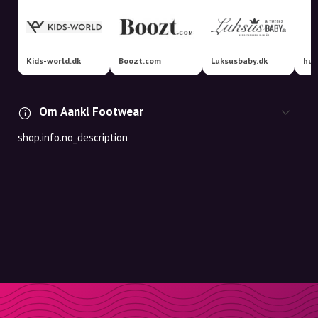
Kids-world.dk
Boozt.com
Luksusbaby.dk
hu
Om Aankl Footwear
shop.info.no_description