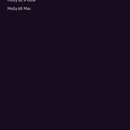
Molly till Mac
Molly till PC
OM MOLLY
Kontakt
Möt Molly och Co.
FAQ
Få rabattkoder direkt i inkorgen
Registrera