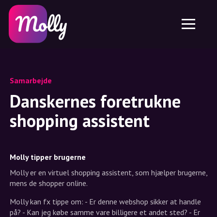
Platform
Hudpleje
Del rabatkode
Funktioner
Hårpleje
Job
Molly til iPhone og iPad
DK
Kontakt
Molly til Chrome
DK
Om os
Molly til Android
EN
Samarbejde
Samarbejde
SE
Danskernes foretrukne
NO
shopping assistent
DE
NL
Molly tipper brugerne
Molly er en virtuel shopping assistent, som hjælper brugerne,
mens de shopper online.
Molly kan fx tippe om: - Er denne webshop sikker at handle
på? - Kan jeg købe samme vare billigere et andet sted? - Er