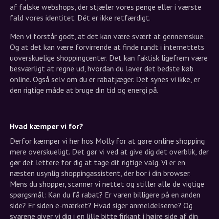
af falske webshops, der stjæler vores penge eller i værste
fald vores identitet. Dét er ikke retfærdigt.
Men vi forstår godt, at det kan være svært at gennemskue.
Og at det kan være forvirrende at finde rundt i internettets
uoverskuelige shoppingcenter. Det kan faktisk ligefrem være
besværligt at regne ud, hvordan du laver det bedste køb
online. Også selv om du er rabatjæger. Det synes vi ikke, er
den rigtige måde at bruge din tid og energi på.
Hvad kæmper vi for?
Derfor kæmper vi her hos Molly for at gøre online shopping
mere overskueligt. Det gør vi ved at give dig det overblik, der
gør det lettere for dig at tage dit rigtige valg. Vi er en
næsten usynlig shoppingassistent, der bor i din browser.
Mens du shopper, scanner vi nettet og stiller alle de vigtige
spørgsmål: Kan du få rabat? Er varen billigere på en anden
side? Er siden e-mærket? Hvad siger anmeldelserne? Og
svarene giver vi dig i en lille bitte firkant i højre side af din