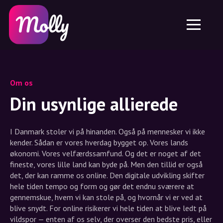
Platform
Hudpleje
Del rabatkode
Funktioner
Hårpleje
Job
Molly til iPhone og iPad
DK
Kontakt
Molly til Chrome
DK
Om os
Molly til Android
EN
Om os
Samarbejde
SE
Din usynlige allierede
NO
I Danmark stoler vi på hinanden. Også på mennesker vi ikke
DE
kender. Sådan er vores hverdag bygget op. Vores lands
økonomi. Vores velfærdssamfund. Og det er noget af det
NL
fineste, vores lille land kan byde på. Men den tillid er også
det, der kan ramme os online. Den digitale udvikling skifter
hele tiden tempo og form og gør det endnu sværere at
gennemskue, hvem vi kan stole på, og hvornår vi er ved at
blive snydt. For online risikerer vi hele tiden at blive ledt på
vildspor — enten af os selv, der overser den bedste pris, eller