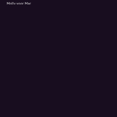
Molly voor Mac
Molly voor PC
OVER MOLLY
Contact
Maak kennis met Molly en Co.
FAQ
Ontvang kortingscodes direct in je inbox
Aanmelden