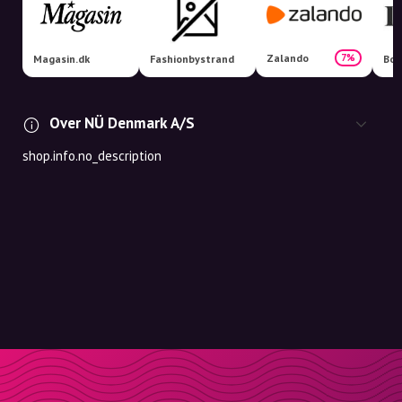
Zalando
7%
Magasin.dk
Fashionbystrand
Boo
Over NÜ Denmark A/S
shop.info.no_description