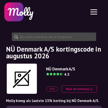
Platform
Huidverzorging
Kortingscode delen
Functies
Haarverzorging
Jobs
Molly voor iPhone en iPad
NL
Contact
Molly voor Chrome
DK
Over ons
Molly voor Android
EN
Samenwerking
SE
NÜ Denmark A/S kortingscode in
augustus 2026
NO
DE
NÜ Denmark A/S
4.5
NL
Naar de webshop
15%
Molly kreeg als laatste 15% korting bij NÜ Denmark A/S.