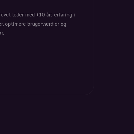
evet leder med +10 års erfaring i
er, optimere brugerværdier og
r.