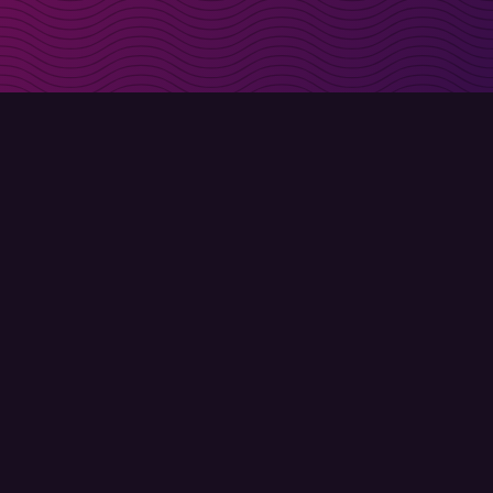
s direct in je inbox
Aanmelden
Gebruiksvoorwaarden
Privacybeleid