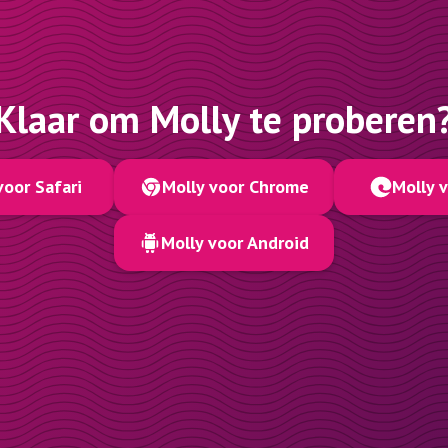
Klaar om Molly te proberen
voor Safari
Molly voor Chrome
Molly 
Molly voor Android