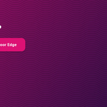
?
voor Edge