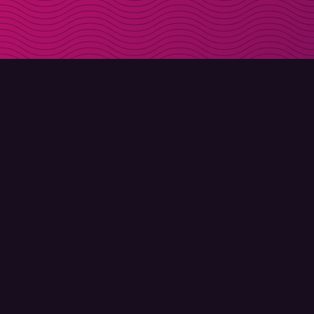
DOWNLOAD
OVER MOLLY
Molly voor iPhone
Contact
Molly voor Mac
Maak kennis met Molly en Co.
Molly voor PC
FAQ
© Molly 2026 - Alle rechten voorbehouden