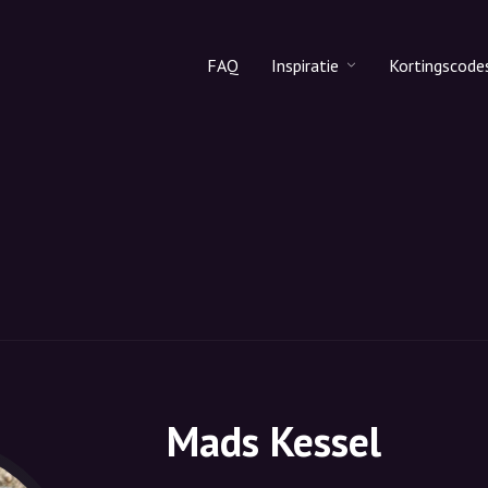
FAQ
Inspiratie
Kortingscode
Alle producten
Kortingsco
Make-up
Kortingsco
Huidverzorging
Haarverzorging
Mads Kessel