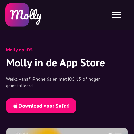
Platform
Huidverzorging
Kortingscode delen
Functies
Haarverzorging
Jobs
Molly voor iPhone en iPad
NL
Contact
Molly voor Chrome
DK
Over ons
Molly voor Android
EN
Molly op iOS
Samenwerking
SE
Molly in de App Store
NO
Werkt vanaf iPhone 6s en met iOS 15 of hoger
DE
geïnstalleerd.
NL
Download voor Safari