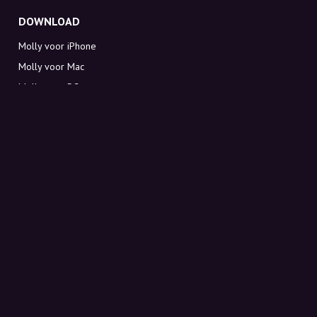
DOWNLOAD
Molly voor iPhone
Molly voor Mac
Molly voor PC
OVER MOLLY
Contact
Maak kennis met Molly en Co.
FAQ
Ontvang kortingscodes direct in je inbox
Aanmelden