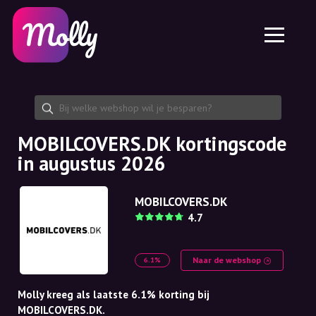
Platform
Huidverzorging
Kortingscode delen
Functies
Haarverzorging
Jobs
Molly voor iPhone en iPad
NL
Contact
Molly voor Chrome
DK
Over ons
Molly voor Android
EN
Samenwerking
SE
MOBILCOVERS.DK kortingscode
in augustus 2026
NO
DE
MOBILCOVERS.DK
4.7
NL
Naar de webshop
6.1%
Molly kreeg als laatste 6.1% korting bij
MOBILCOVERS.DK.