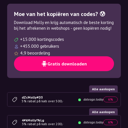
Moe van het kopiëren van codes? 😰
Download Molly en krijg automatisch de beste korting
bij het afrekenen in webshops - geen kopiëren nodig!
+15.000 kortingscodes
+455.000 gebruikers
4,9 beoordeling
Gratis downloaden
Alle aankopen
dZcMolly#D3
dateago.today
6%
5% rabat på køb over 500,-
Alle aankopen
4#kMolly!%Lg
dateago.today
6%
3% rabat på køb over 200,-