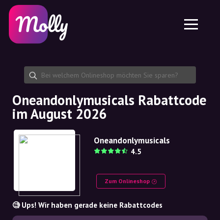
Plattform
Hautpflege
Rabattcode teilen
Funktionen
Haarpflege
Jobs
Molly für iPhone und iPad
DE
Kontakt
Molly für Chrome
DK
Über uns
Molly für Android
EN
Partnerschaft
SE
Oneandonlymusicals Rabattcode
im August 2026
NO
DE
Oneandonlymusicals
4.5
NL
Zum Onlineshop
🧐 Ups! Wir haben gerade keine Rabattcodes