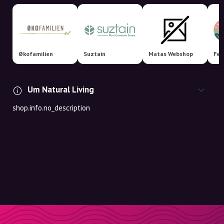
Økofamilien
Suztain
Matas Webshop
Fem
Um Natural Living
shop.info.no_description