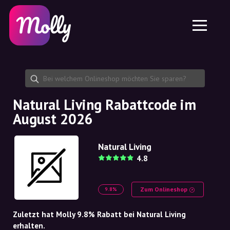
Plattform
Hautpflege
Rabattcode teilen
Funktionen
Haarpflege
Jobs
Molly für iPhone und iPad
DE
Kontakt
Molly für Chrome
DK
Über uns
Molly für Android
EN
Partnerschaft
SE
Natural Living Rabattcode im
August 2026
NO
DE
Natural Living
4.8
NL
Zum Onlineshop
9.8%
Zuletzt hat Molly 9.8% Rabatt bei Natural Living
erhalten.