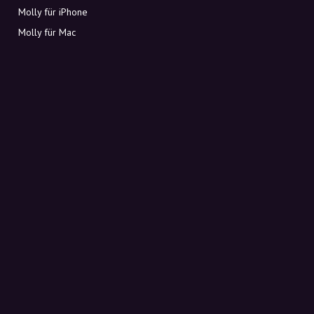
Molly für iPhone
Molly für Mac
Molly für PC
ÜBER MOLLY
Kontakt
Lerne Molly und Co. kennen
FAQ
Rabattcodes direkt in deinen Posteingang
Anmelden