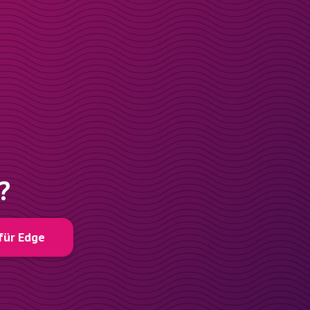
?
für Edge