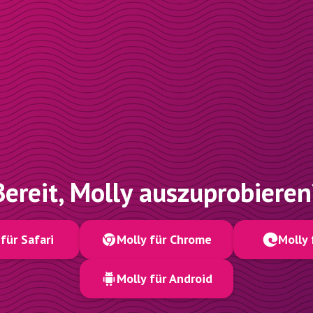
Bereit, Molly auszuprobieren
für Safari
Molly für Chrome
Molly 
Molly für Android