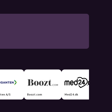
ten A/S
Boozt.com
Med24.dk
Helseb