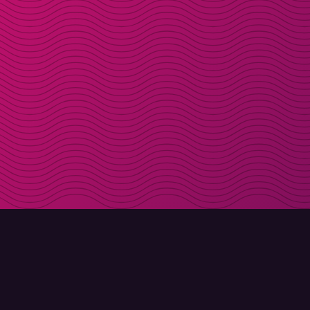
DOWNLOAD
ÜBER MOLLY
Molly für iPhone
Kontakt
Molly für Mac
Lerne Molly und Co. kennen