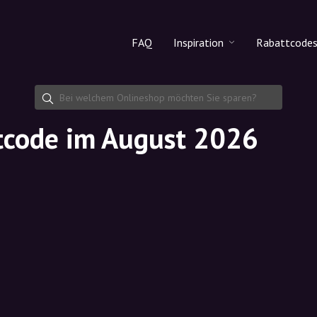
FAQ
Inspiration
Rabattcode
Alle Produkte
Rabattco
Makeup
Rabattcod
code im August 2026
Hautpflege
Haarpflege