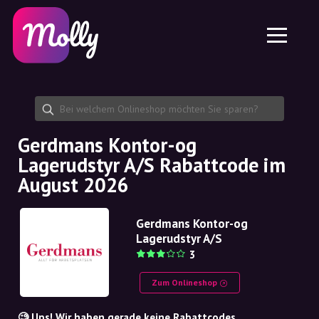
Plattform
Hautpflege
Rabattcode teilen
Funktionen
Haarpflege
Jobs
Molly für iPhone und iPad
DE
Kontakt
Molly für Chrome
DK
Über uns
Molly für Android
EN
Partnerschaft
SE
Gerdmans Kontor-og
Lagerudstyr A/S Rabattcode im
NO
August 2026
DE
Gerdmans Kontor-og
NL
Lagerudstyr A/S
3
Zum Onlineshop
🧐 Ups! Wir haben gerade keine Rabattcodes