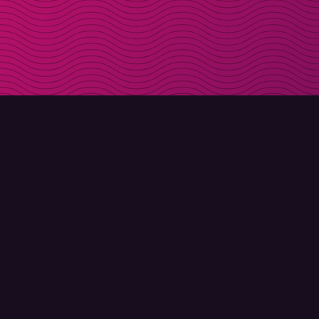
DOWNLOAD
ÜBER MOLLY
Molly für iPhone
Kontakt
Molly für Mac
Lerne Molly und Co. kennen
Molly für PC
FAQ