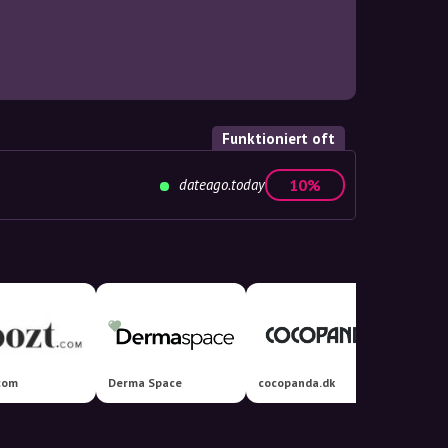
Funktioniert oft
dateago.today
10%
com
Derma Space
cocopanda.dk
YesSty