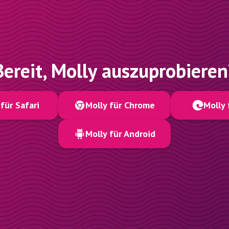
Bereit, Molly auszuprobieren
für Safari
Molly für Chrome
Molly 
Molly für Android