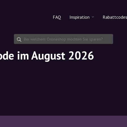
FAQ
Inspiration
Rabattcode
Alle Produkte
Rabattco
Makeup
Rabattcod
ode im August 2026
Hautpflege
Haarpflege