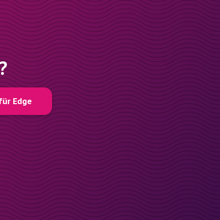
?
für Edge