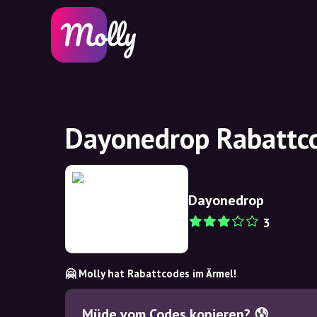
Dayonedrop Rabattc
Dayonedrop
3
🤗 Molly hat Rabattcodes im Ärmel!
Müde vom Codes kopieren? 😰