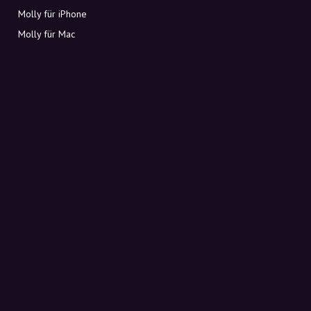
Molly für iPhone
Molly für Mac
Molly für PC
ÜBER MOLLY
Kontakt
Lerne Molly und Co. kennen
FAQ
Rabattcodes direkt in deinen Posteingang
Anmelden