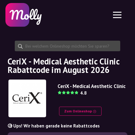
Plattform
Hautpflege
Rabattcode teilen
Funktionen
Haarpflege
Jobs
Molly für iPhone und iPad
DE
Kontakt
Molly für Chrome
DK
Über uns
Molly für Android
EN
Partnerschaft
SE
CeriX - Medical Aesthetic Clinic
Rabattcode im August 2026
NO
DE
CeriX - Medical Aesthetic Clinic
4.8
NL
Zum Onlineshop
🧐 Ups! Wir haben gerade keine Rabattcodes