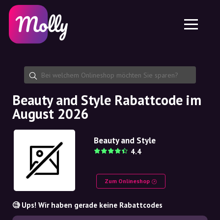
Plattform
Hautpflege
Rabattcode teilen
Funktionen
Haarpflege
Jobs
Molly für iPhone und iPad
DE
Kontakt
Molly für Chrome
DK
Über uns
Molly für Android
EN
Partnerschaft
SE
Beauty and Style Rabattcode im
August 2026
NO
DE
Beauty and Style
4.4
NL
Zum Onlineshop
🧐 Ups! Wir haben gerade keine Rabattcodes