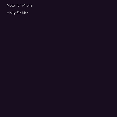
Molly für iPhone
Molly für Mac
Molly für PC
ÜBER MOLLY
Kontakt
Lerne Molly und Co. kennen
FAQ
Rabattcodes direkt in deinen Posteingang
Anmelden