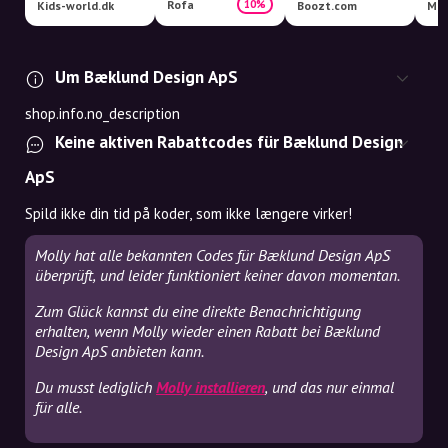
Rofa
10%
Kids-world.dk
Boozt.com
Mik
Um Bæklund Design ApS
shop.info.no_description
Keine aktiven Rabattcodes für Bæklund Design
ApS
Spild ikke din tid på koder, som ikke længere virker!
Molly hat alle bekannten Codes für Bæklund Design ApS
überprüft, und leider funktioniert keiner davon momentan.
Zum Glück kannst du eine direkte Benachrichtigung
erhalten, wenn Molly wieder einen Rabatt bei Bæklund
Design ApS anbieten kann.
Du musst lediglich
Molly installieren
, und das nur einmal
für alle.