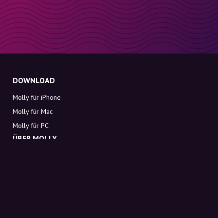
DOWNLOAD
Molly für iPhone
Molly für Mac
Molly für PC
ÜBER MOLLY
Kontakt
Lerne Molly und Co. kennen
FAQ
Rabattcodes direkt in deinen Posteingang