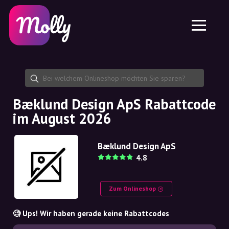
Plattform
Hautpflege
Rabattcode teilen
Funktionen
Haarpflege
Jobs
Molly für iPhone und iPad
DE
Kontakt
Molly für Chrome
DK
Über uns
Molly für Android
EN
Partnerschaft
SE
Bæklund Design ApS Rabattcode
im August 2026
NO
DE
Bæklund Design ApS
4.8
NL
Zum Onlineshop
🧐 Ups! Wir haben gerade keine Rabattcodes