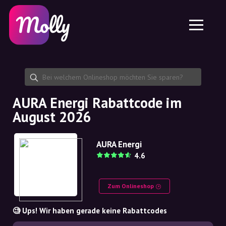
Plattform
Hautpflege
Rabattcode teilen
Funktionen
Haarpflege
Jobs
Molly für iPhone und iPad
DE
Kontakt
Molly für Chrome
DK
Über uns
Molly für Android
EN
Partnerschaft
SE
AURA Energi Rabattcode im
August 2026
NO
DE
AURA Energi
4.6
NL
Zum Onlineshop
🧐 Ups! Wir haben gerade keine Rabattcodes