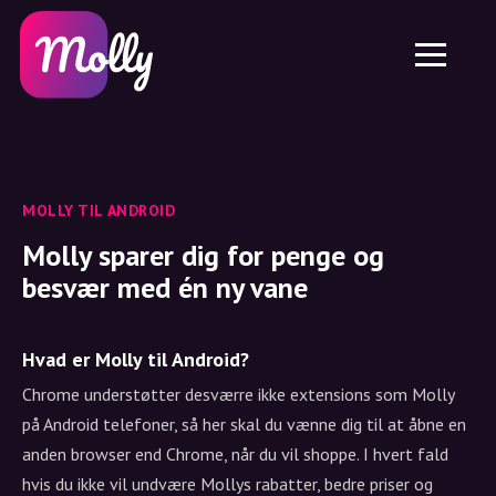
Platform
Hudpleje
Del rabatkode
Funktioner
Hårpleje
Job
Molly til iPhone og iPad
DK
Kontakt
Molly til Chrome
DK
Om os
Molly til Android
EN
Samarbejde
SE
MOLLY TIL ANDROID
Molly sparer dig for penge og
NO
besvær med én ny vane
DE
NL
Hvad er Molly til Android?
Chrome understøtter desværre ikke extensions som Molly
på Android telefoner, så her skal du vænne dig til at åbne en
anden browser end Chrome, når du vil shoppe. I hvert fald
hvis du ikke vil undvære Mollys rabatter, bedre priser og