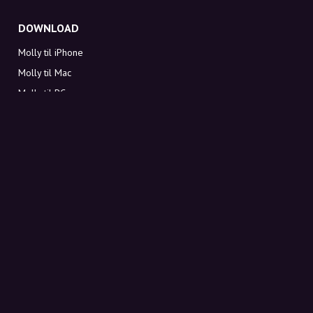
DOWNLOAD
Molly til iPhone
Molly til Mac
Molly til PC
OM MOLLY
Kontakt
Mød Molly og Co.
FAQ
Få rabatkoder direkte i indbakken
Tilmeld