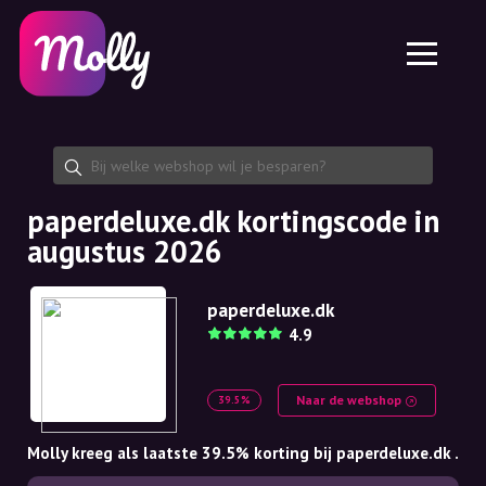
Platform
Huidverzorging
Kortingscode delen
Functies
Haarverzorging
Jobs
Molly voor iPhone en iPad
NL
Contact
Molly voor Chrome
DK
Over ons
Molly voor Android
EN
Samenwerking
SE
paperdeluxe.dk kortingscode in
augustus 2026
NO
DE
paperdeluxe.dk
4.9
NL
Naar de webshop
39.5%
Molly kreeg als laatste 39.5% korting bij paperdeluxe.dk .