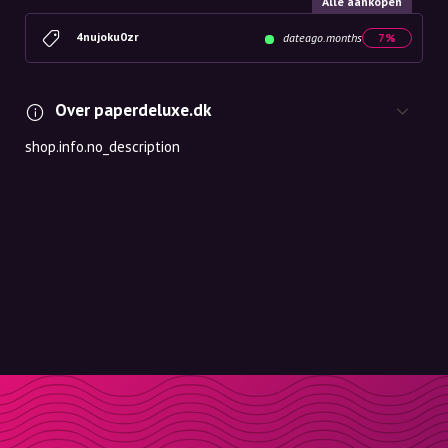
Alle aankopen
4nujoku0zr
dateago.months
7%
Over paperdeluxe.dk
shop.info.no_description