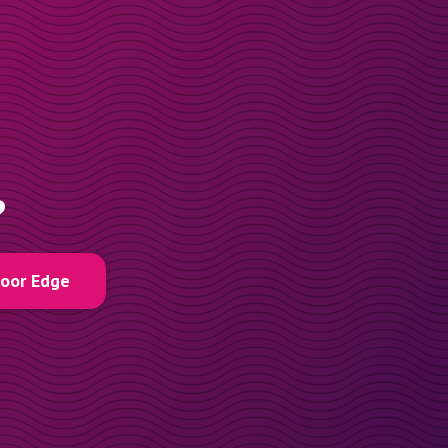
?
voor Edge