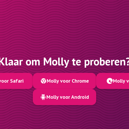
Klaar om Molly te proberen
voor Safari
Molly voor Chrome
Molly 
Molly voor Android