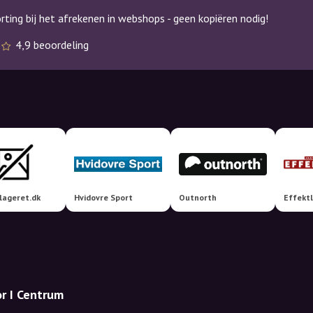
ting bij het afrekenen in webshops - geen kopiëren nodig!
s
4,9 beoordeling
slageret.dk
Hvidovre Sport
Outnorth
Effekt
r I Centrum