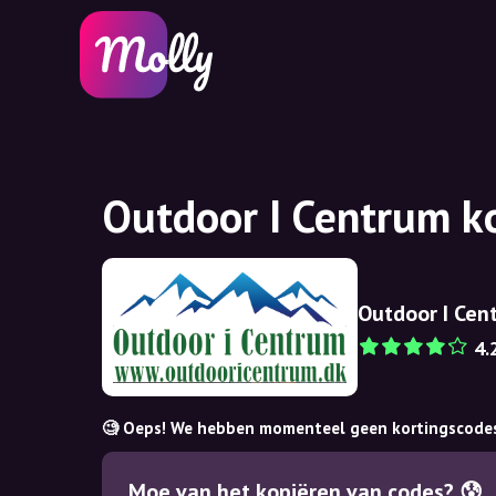
Outdoor I Centrum k
Outdoor I Cen
4.
🧐 Oeps! We hebben momenteel geen kortingscode
Moe van het kopiëren van codes? 😰