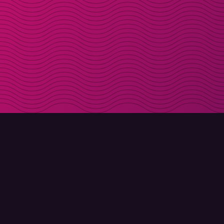
DOWNLOAD
OVER MOLLY
Molly voor iPhone
Contact
Molly voor Mac
Maak kennis met Molly en Co.
Molly voor PC
FAQ