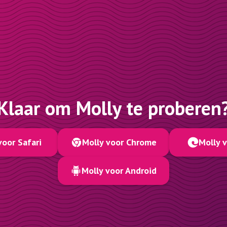
Klaar om Molly te proberen
voor Safari
Molly voor Chrome
Molly 
Molly voor Android