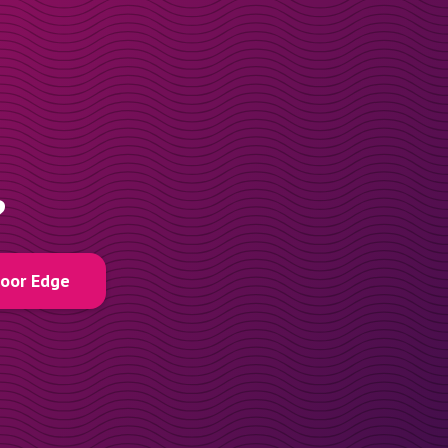
?
voor Edge