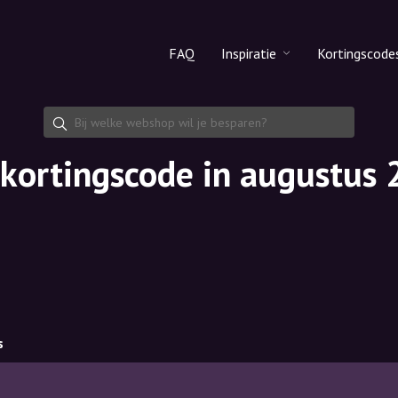
FAQ
Inspiratie
Kortingscode
Alle producten
Kortingsco
Make-up
Kortingsco
kortingscode in augustus
Huidverzorging
Haarverzorging
s