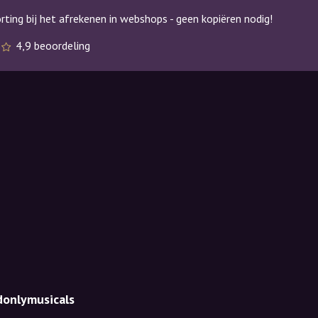
ting bij het afrekenen in webshops - geen kopiëren nodig!
s
4,9 beoordeling
donlymusicals