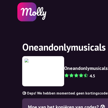
Oneandonlymusicals 
Oneandonlymusicals
4.5
🧐 Oeps! We hebben momenteel geen kortingscode
Moe van het kopiëren van codes? 😰