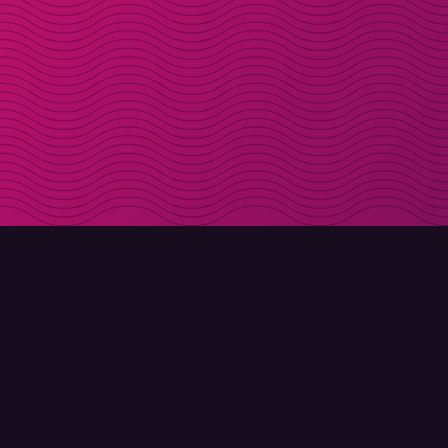
DOWNLOAD
OVER MOLLY
Molly voor iPhone
Contact
Molly voor Mac
Maak kennis met Molly en Co.
Molly voor PC
FAQ