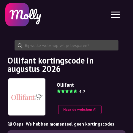
Platform
Huidverzorging
Kortingscode delen
Functies
Haarverzorging
Jobs
Molly voor iPhone en iPad
NL
Contact
Molly voor Chrome
DK
Over ons
Molly voor Android
EN
Samenwerking
SE
Ollifant kortingscode in
augustus 2026
NO
DE
Ollifant
4.7
NL
Naar de webshop
🧐 Oeps! We hebben momenteel geen kortingscodes