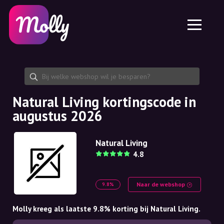
Platform
Huidverzorging
Kortingscode delen
Functies
Haarverzorging
Jobs
Molly voor iPhone en iPad
NL
Contact
Molly voor Chrome
DK
Over ons
Molly voor Android
EN
Samenwerking
SE
Natural Living kortingscode in
augustus 2026
NO
DE
Natural Living
4.8
NL
Naar de webshop
9.8%
Molly kreeg als laatste 9.8% korting bij Natural Living.