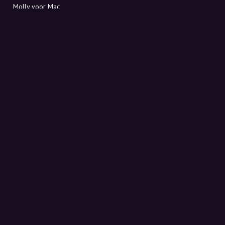
Molly voor Mac
Molly voor PC
OVER MOLLY
Contact
Maak kennis met Molly en Co.
FAQ
Ontvang kortingscodes direct in je inbox
Aanmelden