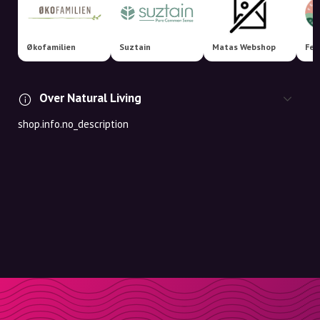
Økofamilien
Suztain
Matas Webshop
Fem
Over Natural Living
shop.info.no_description