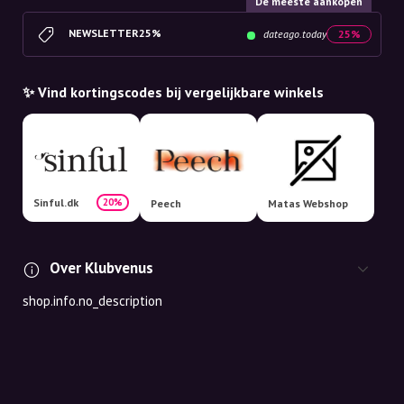
De meeste aankopen
NEWSLETTER25%
dateago.today
25%
✨ Vind kortingscodes bij vergelijkbare winkels
Sinful.dk
20%
Peech
Matas Webshop
Over Klubvenus
shop.info.no_description