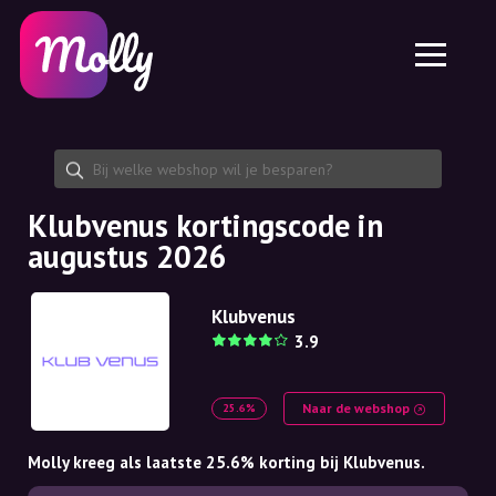
Platform
Huidverzorging
Kortingscode delen
Functies
Haarverzorging
Jobs
Molly voor iPhone en iPad
NL
Contact
Molly voor Chrome
DK
Over ons
Molly voor Android
EN
Samenwerking
SE
Klubvenus kortingscode in
augustus 2026
NO
DE
Klubvenus
3.9
NL
Naar de webshop
25.6%
Molly kreeg als laatste 25.6% korting bij Klubvenus.