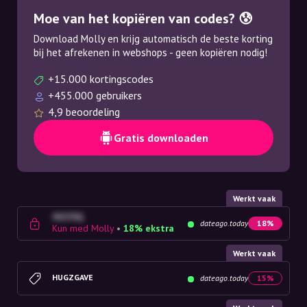
Moe van het kopiëren van codes? 😰
Download Molly en krijg automatisch de beste korting
bij het afrekenen in webshops - geen kopiëren nodig!
+15.000 kortingscodes
+455.000 gebruikers
4,9 beoordeling
Gratis downloaden
Werkt vaak
4G23SQ
dateago.today
18%
Kun med Molly
•
18% ekstra
Werkt vaak
HUGZGAVE
dateago.today
15%