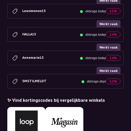
Werkt vaak
Leasimonen15
dateago.today
15%
Werkt vaak
HALLA15
dateago.today
14%
Werkt vaak
Annemarie15
dateago.today
14%
Werkt vaak
SMSTILMELDT
dateago.days
12%
✨ Vind kortingscodes bij vergelijkbare winkels