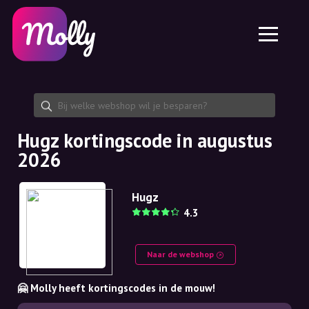
Platform
Huidverzorging
Kortingscode delen
Functies
Haarverzorging
Jobs
Molly voor iPhone en iPad
NL
Contact
Molly voor Chrome
DK
Over ons
Molly voor Android
EN
Samenwerking
SE
Hugz kortingscode in augustus
2026
NO
DE
Hugz
4.3
NL
Naar de webshop
🤗 Molly heeft kortingscodes in de mouw!