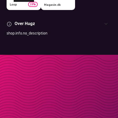
Loop
19%
Magasin.dk
Over Hugz
shop.info.no_description