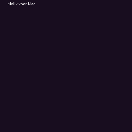
Molly voor Mac
Molly voor PC
OVER MOLLY
Contact
Maak kennis met Molly en Co.
FAQ
Ontvang kortingscodes direct in je inbox
Aanmelden