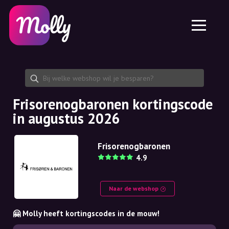
Platform
Huidverzorging
Kortingscode delen
Functies
Haarverzorging
Jobs
Molly voor iPhone en iPad
NL
Contact
Molly voor Chrome
DK
Over ons
Molly voor Android
EN
Samenwerking
SE
Frisorenogbaronen kortingscode
in augustus 2026
NO
DE
Frisorenogbaronen
4.9
NL
Naar de webshop
🤗 Molly heeft kortingscodes in de mouw!