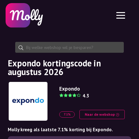
Platform
Huidverzorging
Kortingscode delen
Functies
Haarverzorging
Jobs
Molly voor iPhone en iPad
NL
Contact
Molly voor Chrome
DK
Over ons
Molly voor Android
EN
Samenwerking
SE
Expondo kortingscode in
augustus 2026
NO
DE
Expondo
4.3
NL
Naar de webshop
7.1%
Molly kreeg als laatste 7.1% korting bij Expondo.