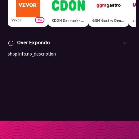
Vevor
5%
CDON Danmark - Nordens største markedsplads!
GGM Gastro Denmark
vid
Over Expondo
shop.info.no_description