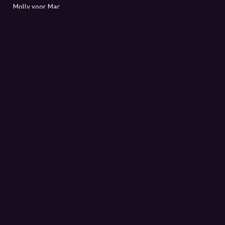
Molly voor Mac
Molly voor PC
OVER MOLLY
Contact
Maak kennis met Molly en Co.
FAQ
Ontvang kortingscodes direct in je inbox
Aanmelden