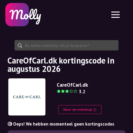
Platform
Huidverzorging
Kortingscode delen
Functies
Haarverzorging
Jobs
Molly voor iPhone en iPad
NL
Contact
Molly voor Chrome
DK
Over ons
Molly voor Android
EN
Samenwerking
SE
CareOfCarl.dk kortingscode in
augustus 2026
NO
DE
CareOfCarl.dk
3.2
NL
Naar de webshop
🧐 Oeps! We hebben momenteel geen kortingscodes