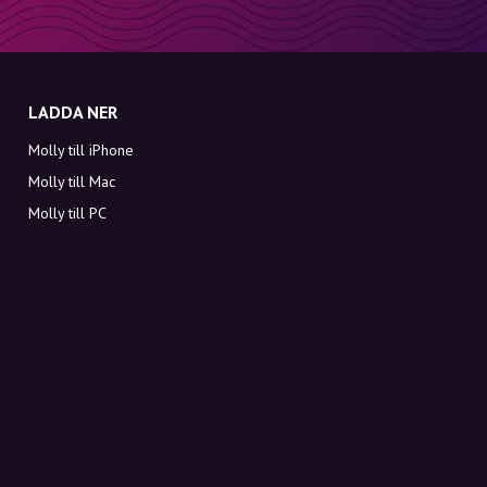
LADDA NER
Molly till iPhone
Molly till Mac
Molly till PC
OM MOLLY
Kontakt
Möt Molly och Co.
FAQ
Få rabattkoder direkt i inkorgen
Registrera