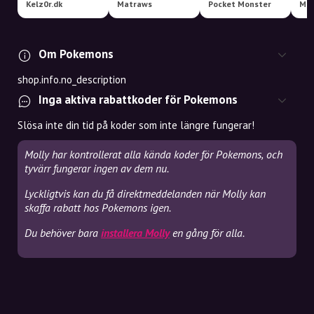
Kelz0r.dk
Matraws
Pocket Monster
Mt
Om Pokemons
shop.info.no_description
Inga aktiva rabattkoder för Pokemons
Slösa inte din tid på koder som inte längre fungerar!
Molly har kontrollerat alla kända koder för Pokemons, och
tyvärr fungerar ingen av dem nu.
Lyckligtvis kan du få direktmeddelanden när Molly kan
skaffa rabatt hos Pokemons igen.
Du behöver bara
installera Molly
en gång för alla.