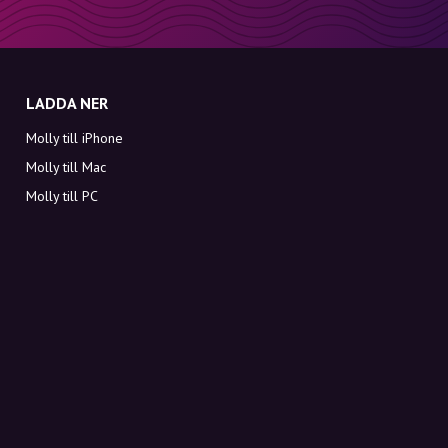
LADDA NER
Molly till iPhone
Molly till Mac
Molly till PC
OM MOLLY
Kontakt
Möt Molly och Co.
FAQ
Få rabattkoder direkt i inkorgen
Registrera