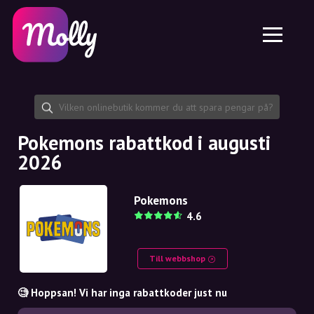
Plattform
Hudvård
Dela rabattkod
Funktioner
Hårvård
Jobb
Molly till iPhone och iPad
SE
Kontakt
Molly till Chrome
DK
Om oss
Molly till Android
EN
Samarbete
SE
Pokemons rabattkod i augusti
2026
NO
DE
Pokemons
4.6
NL
Till webbshop
🧐 Hoppsan! Vi har inga rabattkoder just nu