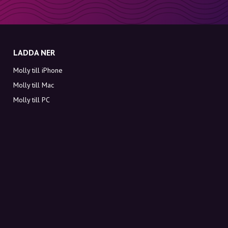
LADDA NER
Molly till iPhone
Molly till Mac
Molly till PC
OM MOLLY
Kontakt
Möt Molly och Co.
FAQ
Få rabattkoder direkt i inkorgen
Registrera