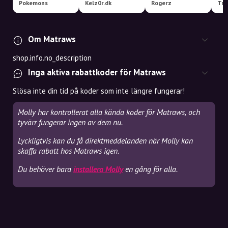
Pokemons
Kelz0r.dk
Rogerz
Tra
Om Matraws
shop.info.no_description
Inga aktiva rabattkoder för Matraws
Slösa inte din tid på koder som inte längre fungerar!
Molly har kontrollerat alla kända koder för Matraws, och
tyvärr fungerar ingen av dem nu.
Lyckligtvis kan du få direktmeddelanden när Molly kan
skaffa rabatt hos Matraws igen.
Du behöver bara
installera Molly
en gång för alla.