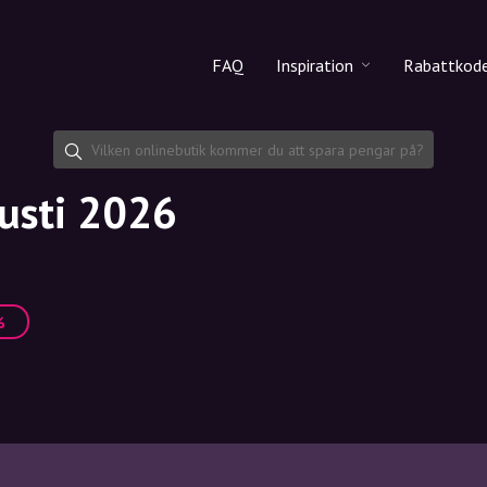
FAQ
Inspiration
Rabattkod
Alla produkter
Rabattko
Makeup
Dela rab
gusti 2026
Hudvård
Hårvård
%