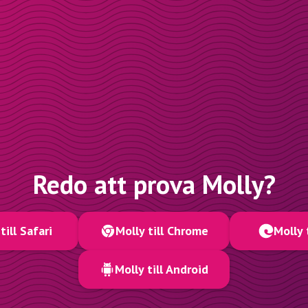
Redo att prova Molly?
till Safari
Molly till Chrome
Molly 
Molly till Android