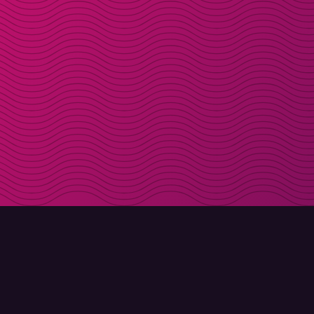
LADDA NER
OM MOLLY
Molly till iPhone
Kontakt
Molly till Mac
Möt Molly och Co.