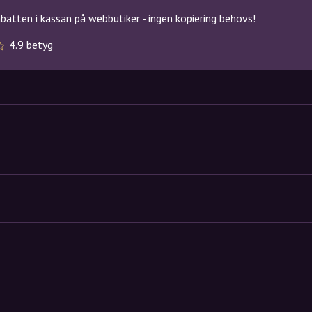
atten i kassan på webbutiker - ingen kopiering behövs!
4.9 betyg