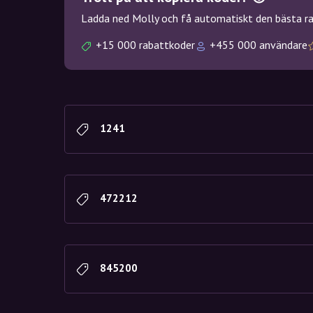
Ladda ned Molly och få automatiskt den bästa rab
+15 000 rabattkoder
+455 000 användare
1241
472212
845200