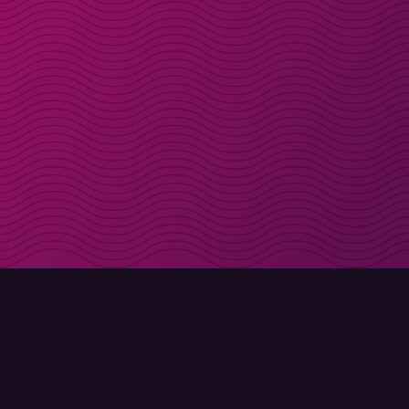
Få rabattkoder direk