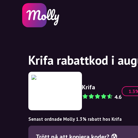
Krifa rabattkod i au
Krifa
1.3
4.6
Senast ordnade Molly 1.3% rabatt hos Krifa
Trött på att kopiera koder? 😰