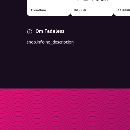
Zaland
Trendhim
Ditur.dk
Om Fadeless
shop.info.no_description