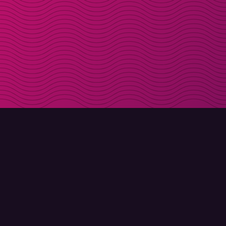
LADDA NER
OM MOLLY
Molly till iPhone
Kontakt
Molly till Mac
Möt Molly och Co.
Molly till PC
FAQ