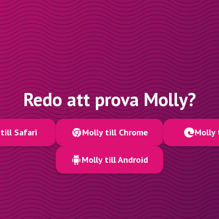
Redo att prova Molly?
till Safari
Molly till Chrome
Molly 
Molly till Android