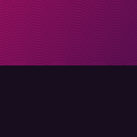
Få rabattkoder direk