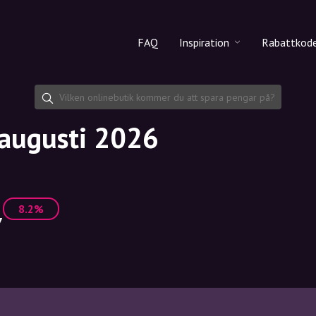
FAQ
Inspiration
Rabattkod
Alla produkter
Rabattko
Makeup
Dela rab
 augusti 2026
Hudvård
Hårvård
8.2%
7