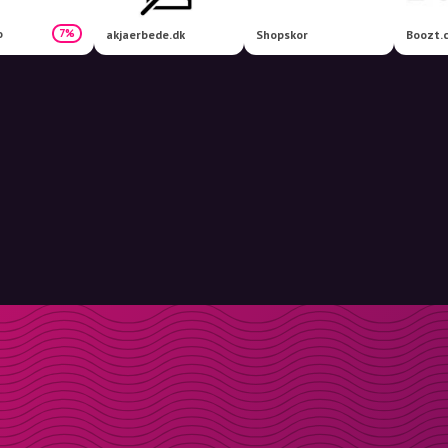
o
7%
akjaerbede.dk
Shopskor
Boozt.