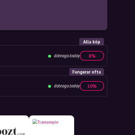
Alla köp
dateago.today
8%
Fungerar ofta
dateago.today
10%